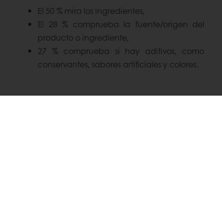
El 50 % mira los ingredientes,
El 28 % comprueba la fuente/origen del
producto o ingrediente,
27 % comprueba si hay aditivos, como
conservantes, sabores artificiales y colores.
NECESITAS UN ENFOQUE EQUILIBRADO
PARA LA NUTRICIÓN
Contacta con nosotros