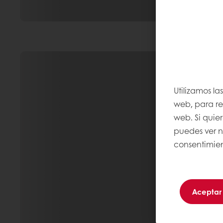
Utilizamos la
web, para rec
web. Si quie
puedes ver 
consentimien
Aceptar