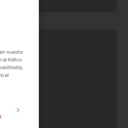
 en nuestra
 el tráfico
bilitarlas,
s el
s