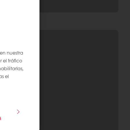
 en nuestra
 el tráfico
bilitarlas,
s el
s