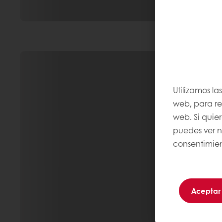
Utilizamos la
web, para rec
web. Si quie
puedes ver 
consentimien
Aceptar