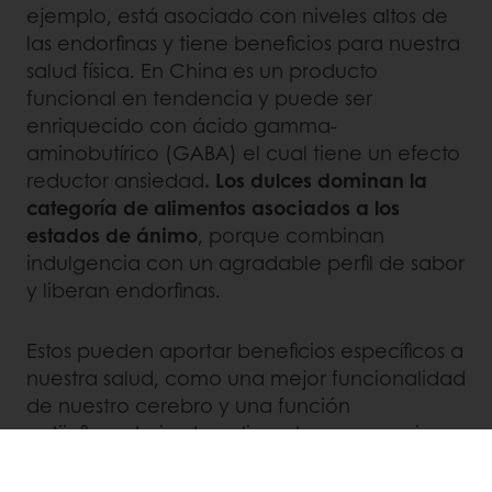
ejemplo, está asociado con niveles altos de
las endorfinas y tiene beneficios para nuestra
salud física. En China es un producto
funcional en tendencia y puede ser
enriquecido con ácido gamma-
aminobutírico (GABA) el cual tiene un efecto
reductor ansiedad
. Los dulces dominan la
categoría de alimentos asociados a los
estados de ánimo
, porque combinan
indulgencia con un agradable perfil de sabor
y liberan endorfinas.
Estos pueden aportar beneficios específicos a
nuestra salud, como una mejor funcionalidad
de nuestro cerebro y una función
antiinflamatoria. Los alimentos que son ricos
en micronutrientes también mejoran la salud.
Puedes complacer a tus clientes