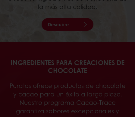
la más alta calidad.
Descubre
INGREDIENTES PARA CREACIONES DE
CHOCOLATE
Puratos ofrece productos de chocolate
y cacao para un éxito a largo plazo.
Nuestro programa Cacao-Trace
garantiza sabores excepcionales y
beneficios para los productores de
cacao.