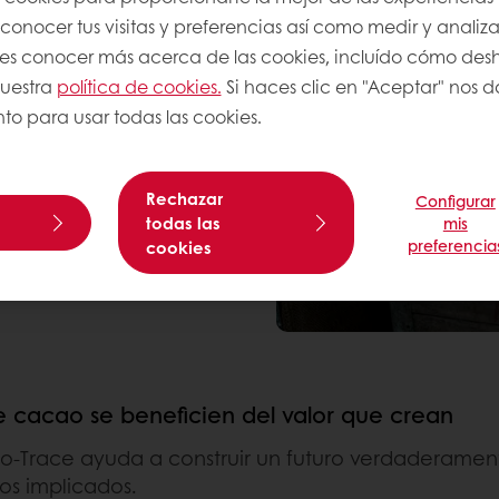
onocer tus visitas y preferencias así como medir y analizar
res conocer más acerca de las cookies, incluído cómo desha
secha,
con
equipos
nuestra
política de cookies.
Si haces clic en "Aceptar" nos da
rmentadores de cajas
to para usar todas las cookies.
 y formamos maestros
Rechazar
Configurar
todas las
mis
ntes y equipos de
preferencia
cookies
tionados por expertos
alidad.
 cacao se beneficien del valor que crean
Trace ayuda a construir un futuro verdaderamente
los implicados.