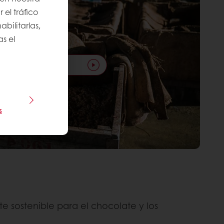
 el tráfico
bilitarlas,
s el
Reproducir vídeo
s
 sostenible para el chocolate y los