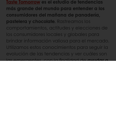
Taste Tomorrow
es el estudio de tendencias
más grande del mundo para entender a los
consumidores del mañana de panadería,
pastelera y chocolate.
Rastreamos los
comportamientos, actitudes y elecciones de
los consumidores locales y globales para
brindar información valiosa para el mercado.
Utilizamos estos conocimientos para seguir la
evolución de las tendencias y ver cuáles son
las emergentes, con la finalidad de
ayudar a
tu empresa a mantenerse conectada con tus
clientes y descubrir nuevas oportunidades.
Contacta con nosotros