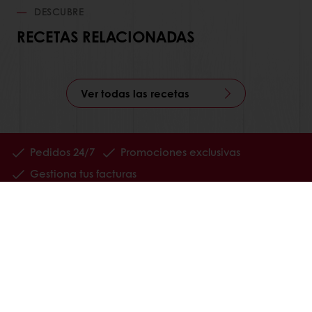
DESCUBRE
RECETAS RELACIONADAS
Ver todas las recetas
Pedidos 24/7
Promociones exclusivas
Gestiona tus facturas
Guarda tus recetas favoritas
Productos
Recetas
Servicios
Consumer Insights