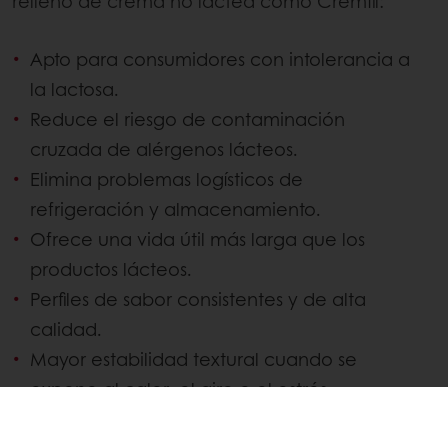
relleno de crema no láctea como Cremfil:
Apto para consumidores con intolerancia a
la lactosa.
Reduce el riesgo de contaminación
cruzada de alérgenos lácteos.
Elimina problemas logísticos de
refrigeración y almacenamiento.
Ofrece una vida útil más larga que los
productos lácteos.
Perfiles de sabor consistentes y de alta
calidad.
Mayor estabilidad textural cuando se
expone al calor, el aire o el estrés
mecánico.