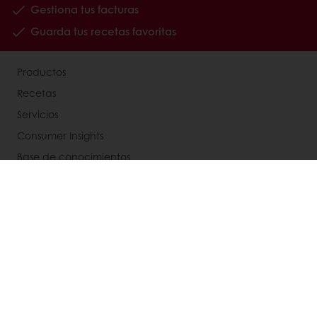
Gestiona tus facturas
Guarda tus recetas favoritas
Productos
Recetas
Servicios
Consumer Insights
Base de conocimientos
Acerca de Puratos
My Puratos
Noticias
Contacta con nosotros
Aviso legal