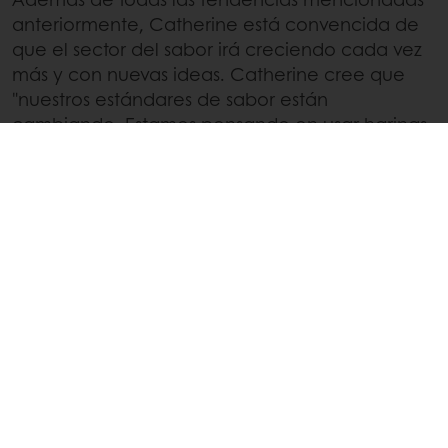
anteriormente, Catherine está convencida de
que el sector del sabor irá creciendo cada vez
más y con nuevas ideas. Catherine cree que
"nuestros estándares de sabor están
cambiando. Estamos pensando en usar harinas
de insectos, proteínas o aceite. Esta tendencia
es habitual en Asia o África pero no en Europa
y espero que así sea en un futuro cercano con
todos sus beneficios, tanto en términos de
sostenibilidad como en términos de beneficios
saludables. Pero el sabor de los insectos, que es
muy particular, puede ser bastante polarizador,
lo que significa que o lo amas o lo odias.
Entonces, para que le guste a la mayoría de
consumidores, el sabor debe ser reajustado,
tanto para emmascarar esas notas
desagradables como para potenciar las