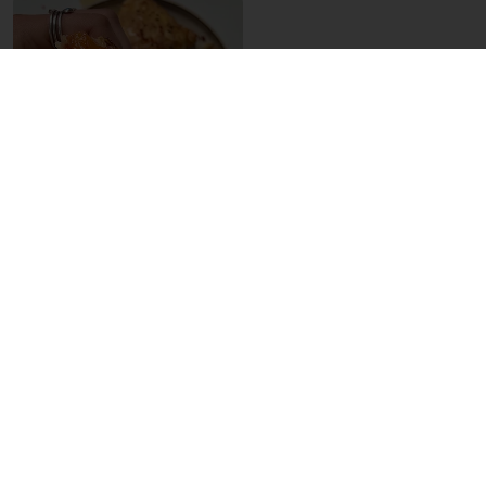
¿QUIERES PROBAR SWICY TÚ MISMO?
Belcolade
tiene algunas recetas dulces y
picantes geniales para los chocolateros: el
praliné Solaris 5 Spice
y el
praliné rojo y
picante
con jengibre fresco picante y
crujiente de wasabi.