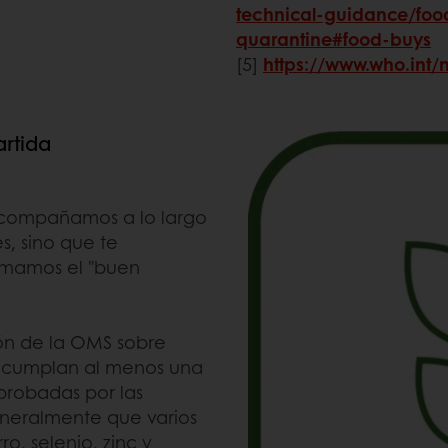
technical-guidance/food
quarantine#food-buys
[5]
https://www.who.int/
artida
acompañamos a lo largo
s, sino que te
amamos el "buen
ión de la OMS sobre
e cumplan al menos una
aprobadas por las
eneralmente que varios
o, selenio, zinc y