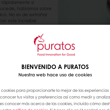
o rápidamente si
sucede, hablamos sobre
fico. No es de extrañar
er este increíble
ue ningún alimento o
tema inmunológico y
].
BIENVENIDO A PURATOS
Nuestra web hace uso de cookies
autoridades
iones relacionadas con
ntíficamente infundadas.
s cookies para proporcionarte la mejor de las experiencias
onocer tus visitas y preferencias así como medir y analizar
ronavirus-covid-19-
res conocer más acerca de las cookies, incluído cómo desha