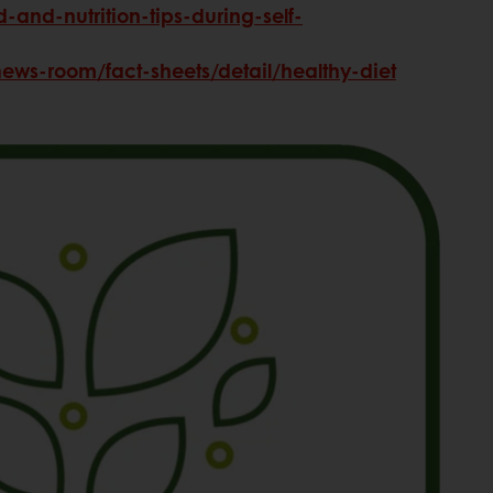
-and-nutrition-tips-during-self-
news-room/fact-sheets/detail/healthy-diet