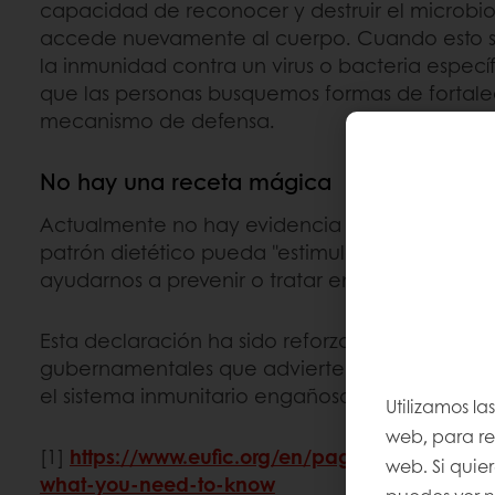
capacidad de reconocer y destruir el microbi
accede nuevamente al cuerpo. Cuando esto 
la inmunidad contra un virus o bacteria especí
que las personas busquemos formas de fortalec
mecanismo de defensa.
No hay una receta mágica
Actualmente no hay evidencia científica de q
patrón dietético pueda "estimular" nuestro sis
ayudarnos a prevenir o tratar enfermedades [1
Esta declaración ha sido reforzada por varias 
gubernamentales que advierten sobre afirmac
el sistema inmunitario engañosas o incluso cie
Utilizamos la
web, para rec
[1]
https://www.eufic.org/en/page/food-and-co
web. Si quie
what-you-need-to-know