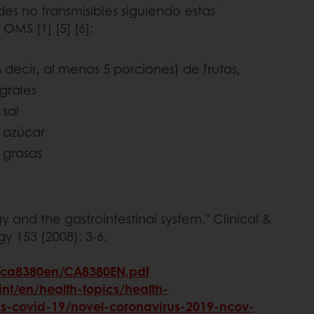
es no transmisibles siguiendo estas
MS [1] [5] [6]:
decir, al menos 5 porciones) de frutas,
grales
 sal
 azúcar
 grasas
ergy and the gastrointestinal system." Clinical &
 153 (2008): 3-6.
3/ca8380en/CA8380EN.pdf
int/en/health-topics/health-
s-covid-19/novel-coronavirus-2019-ncov-