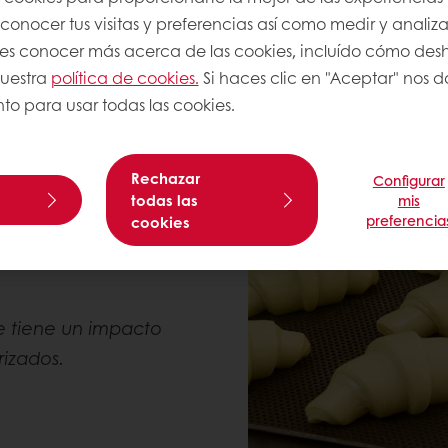
arios sostenibles, cada uno de los cuales contribu
onocer tus visitas y preferencias así como medir y analizar
res conocer más acerca de las cookies, incluído cómo desha
nuestra
política de cookies.
Si haces clic en "Aceptar" nos da
to para usar todas las cookies.
 innovadora alternativa
olución reduce los
Rechazar
Configurar
do los riesgos para la
todas las
mis
lógica. Disfruta de un
preferencia
cookies
ioriza la seguridad y el
e tiene un impacto
izados.