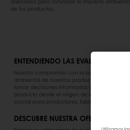
diseñados para minimizar el impacto ambienta
de tus productos.
ENTENDIENDO LAS EVALUACIONES 
Nuestro compromiso con la sostenibilidad se r
ambiental de nuestros productos, recetas y sol
tomar decisiones informadas y avanzar hacia
producto desde el origen de las materias prima
crucial para productores, fabricantes y con
DESCUBRE NUESTRA OFERTA DE PR
Utilizamos la