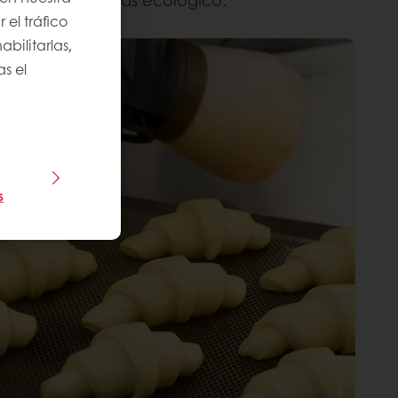
ye a un futuro más ecológico:
 el tráfico
bilitarlas,
s el
s