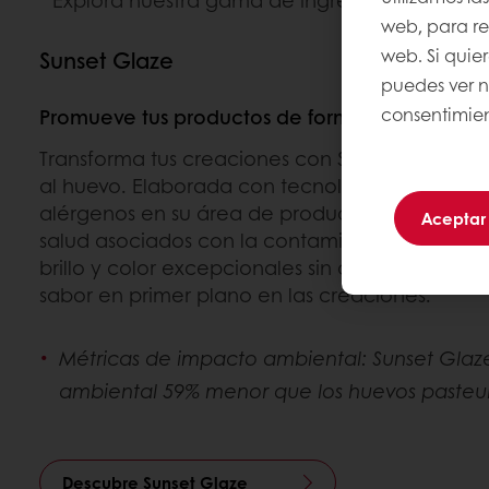
Explora nuestra gama de ingredientes aliment
web, para rec
web. Si quie
Sunset Glaze
puedes ver 
consentimien
Promueve tus productos de forma sostenible
Transforma tus creaciones con Sunset Glaze, la
al huevo. Elaborada con tecnología UHT, esta s
alérgenos en su área de producción, minimizan
Aceptar
salud asociados con la contaminación microbio
brillo y color excepcionales sin concesiones: pr
sabor en primer plano en las creaciones.
Métricas de impacto ambiental: Sunset Glaz
ambiental 59% menor que los huevos pasteur
Descubre Sunset Glaze