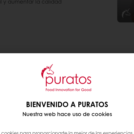
l y aumentar la calidad
DEL CICLO DE VIDA
efleja en nuestra iniciativa de Evaluaciones del Ci
uciones. Esta iniciativa ayuda a nuestros clientes a 
 un futuro más ecológico. La evaluación del ciclo 
s hasta su eliminación al final de su vida útil. Est
BIENVENIDO A PURATOS
sumidores, fomentando decisiones ambientalmente 
Nuestra web hace uso de cookies
ODUCTOS DE BAJA HUELLA AMBIENTAL
s cookies para proporcionarte la mejor de las experiencias