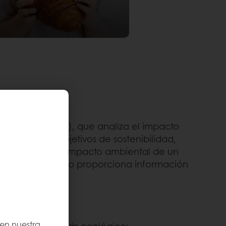
clo de Vida (LCA), que analiza el impacto
acelerar sus objetivos de sostenibilidad,
de vida mide el impacto ambiental de un
e análisis detallado proporciona información
conscientes.
 en nuestra