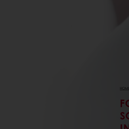
HOM
F
S
I