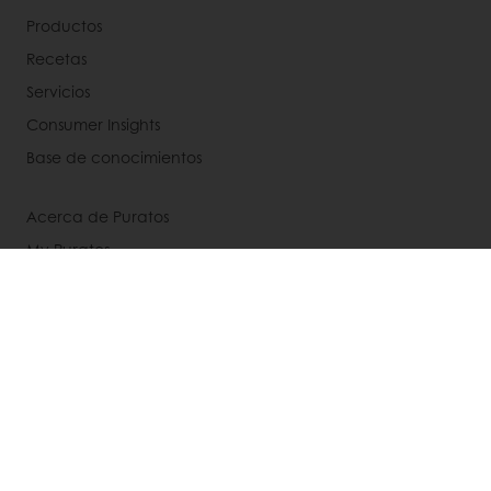
Productos
Recetas
Servicios
Consumer Insights
Base de conocimientos
Acerca de Puratos
My Puratos
Noticias
Contacta con nosotros
Aviso legal
Política de privacidad
Política de cookies
Condiciones generales de venta