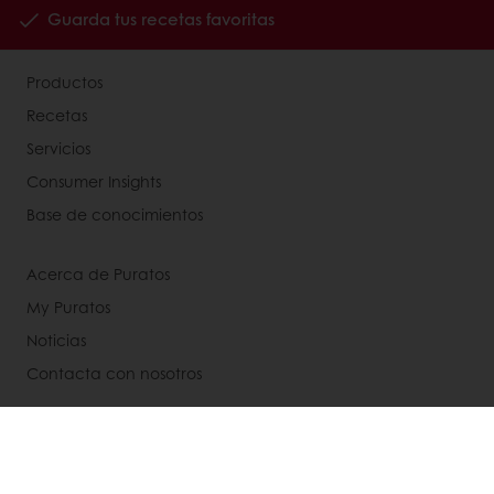
Guarda tus recetas favoritas
Productos
Recetas
Servicios
Consumer Insights
Base de conocimientos
Acerca de Puratos
My Puratos
Noticias
Contacta con nosotros
Aviso legal
Política de privacidad