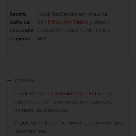
Receta
Fundir los Decorcrem, mezclar
baño de
con
Bifrisol
Alto Oleico
y añadir
chocolate
Crocanti de cacahuete. Usar a
crujiente
40ºC.
MONTAJE
Fundir
Pralicrac Chocolait Cacao-Trace
y
extender una fina capa sobre el bizcocho
húmedo de chocolate.
Seguidamente cortaremos discos de 4 cm que
reservaremos.