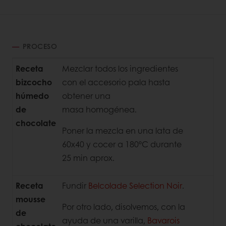
PROCESO
Receta
Mezclar todos los ingredientes
bizcocho
con el accesorio pala hasta
húmedo
obtener una
de
masa homogénea.
chocolate
Poner la mezcla en una lata de
60x40 y cocer a 180ºC durante
25 min aprox.
Receta
Fundir
Belcolade Selection Noir
.
mousse
Por otro lado, disolvemos, con la
de
ayuda de una varilla,
Bavarois