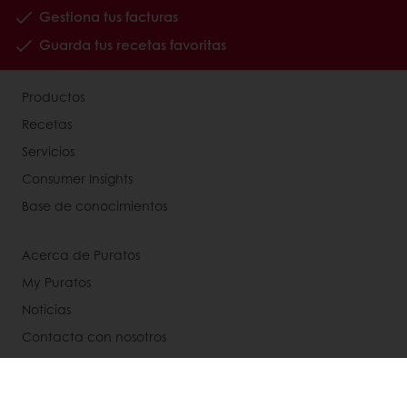
Gestiona tus facturas
Guarda tus recetas favoritas
Productos
Recetas
Servicios
Consumer Insights
Base de conocimientos
Acerca de Puratos
My Puratos
Noticias
Contacta con nosotros
Aviso legal