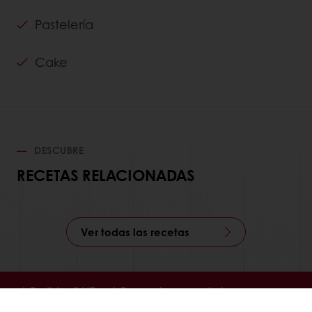
Pastelería
Cake
DESCUBRE
RECETAS RELACIONADAS
Ver todas las recetas
Pedidos 24/7
Promociones exclusivas
Gestiona tus facturas