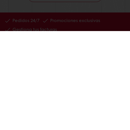
Pedidos 24/7
Promociones exclusivas
Gestiona tus facturas
Guarda tus recetas favoritas
Productos
Recetas
Servicios
Consumer Insights
Base de conocimientos
Acerca de Puratos
My Puratos
Noticias