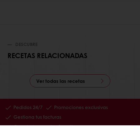
DESCUBRE
RECETAS RELACIONADAS
Ver todas las recetas
Pedidos 24/7
Promociones exclusivas
Gestiona tus facturas
Guarda tus recetas favoritas