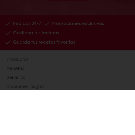
Pedidos 24/7
Promociones exclusivas
Gestiona tus facturas
Guarda tus recetas favoritas
Productos
Recetas
Servicios
Consumer Insights
Base de conocimientos
Acerca de Puratos
My Puratos
Noticias