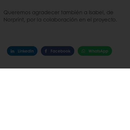
Queremos agradecer también a Isabel, de
Norprint, por la colaboración en el proyecto.
Linkedin
Facebook
WhatsApp
Pedidos 24/7
Promociones exclusivas
Gestiona tus facturas
Guarda tus recetas favoritas
Productos