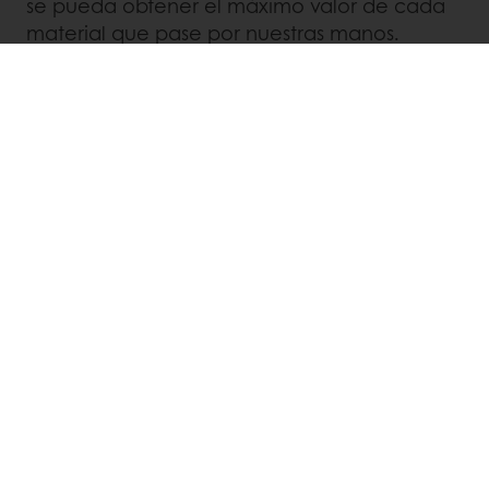
se pueda obtener el máximo valor de cada
material que pase por nuestras manos.
MEJOR PLANETA
En Puratos sabemos lo importante que
es cuidar bien nuestro planeta.
Reducimos, reutilizamos y reciclamos
todo lo que podemos y nos hemos
comprometido a ayudar a preservar
nuestros bosques y la biodiversidad.
Además, nuestro objetivo es obtener
todos nuestros ingredientes de manera