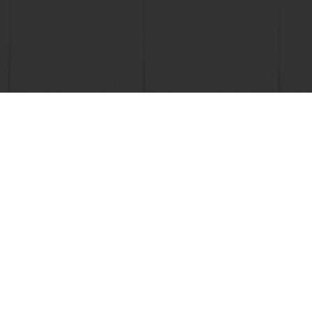
Pedidos 24/7
Productos
Acerca de 
Recetas
My Puratos
Servicios
Noticias
Consumer Insights
Contacta c
Base de conocimientos
+34 900 878 779
T500@puratos.com