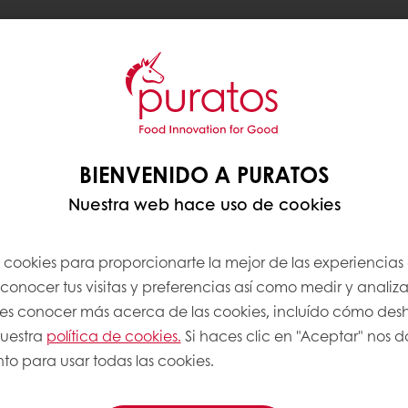
a con accesorio pala hasta obtener
 5mm y hornear 8 minutos
BIENVENIDO A PURATOS
ida del molde.
Nuestra web hace uso de cookies
s cookies para proporcionarte la mejor de las experiencias
JA
onocer tus visitas y preferencias así como medir y analizar
res conocer más acerca de las cookies, incluído cómo desha
nuestra
política de cookies.
Si haces clic en "Aceptar" nos da
to para usar todas las cookies.
rvir
Nata UHT 35% MG Puratos
(1) y
Caramel
y
Gianduja Milk Patisfrance