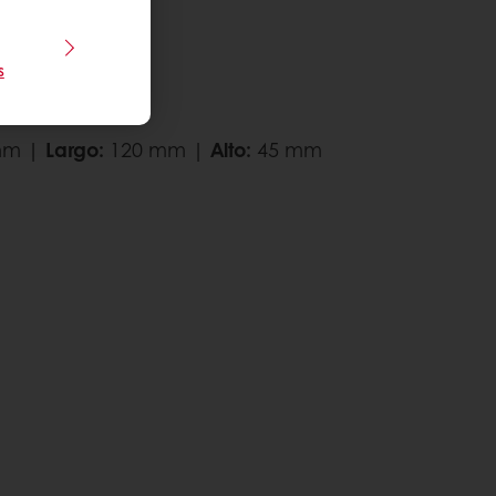
s
la pieza:
mm |
Largo:
120 mm |
Alto:
45 mm