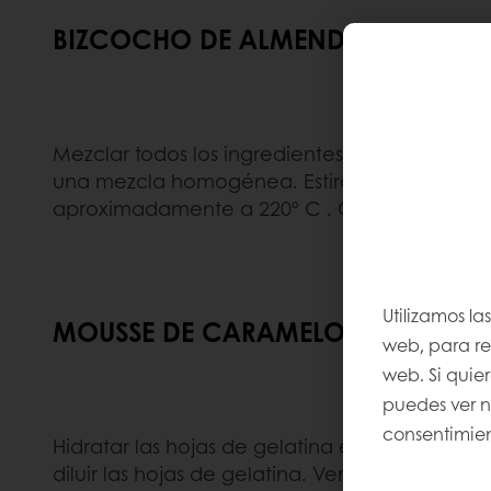
BIZCOCHO DE ALMENDRA
Mezclar todos los ingredientes en la batidor
una mezcla homogénea. Estirar planchas de
aproximadamente a 220º C . Cortar a la med
Utilizamos la
MOUSSE DE CARAMELO Y GIANDU
web, para rec
web. Si quie
puedes ver 
consentimien
Hidratar las hojas de gelatina en agua fría. He
diluir las hojas de gelatina. Verter sobre
Deli 