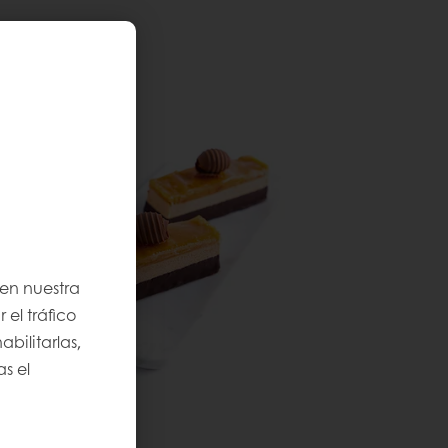
 en nuestra
 el tráfico
bilitarlas,
s el