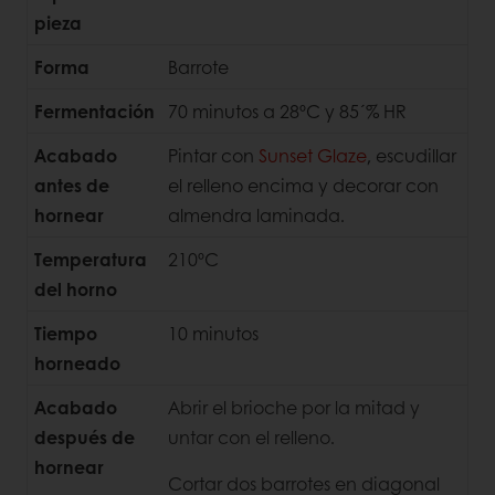
pieza
Forma
Barrote
Fermentación
70 minutos a 28ºC y 85´% HR
Acabado
Pintar con
Sunset Glaze
, escudillar
antes de
el relleno encima y decorar con
hornear
almendra laminada.
Temperatura
210ºC
del horno
Tiempo
10 minutos
horneado
Acabado
Abrir el brioche por la mitad y
después de
untar con el relleno.
hornear
Cortar dos barrotes en diagonal