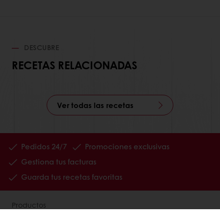
DESCUBRE
RECETAS RELACIONADAS
Ver todas las recetas
Pedidos 24/7
Promociones exclusivas
Gestiona tus facturas
Guarda tus recetas favoritas
Productos
Recetas