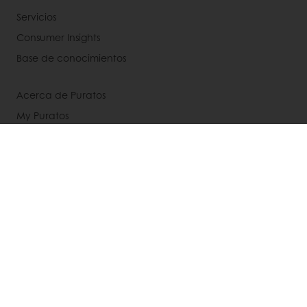
Servicios
Consumer Insights
Base de conocimientos
Acerca de Puratos
My Puratos
Noticias
Contacta con nosotros
Aviso legal
Política de privacidad
Política de cookies
Condiciones generales de venta
Certificados de empresa