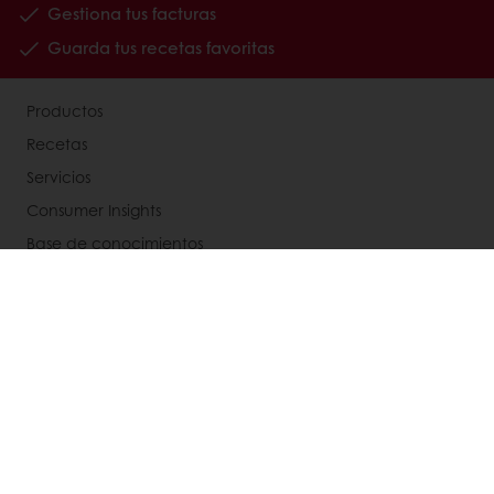
Gestiona tus facturas
Guarda tus recetas favoritas
Productos
Recetas
Servicios
Consumer Insights
Base de conocimientos
Acerca de Puratos
My Puratos
Noticias
Contacta con nosotros
Aviso legal