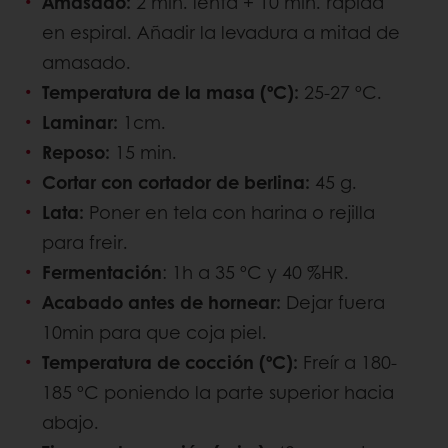
Amasado:
2 min. lenta + 10 min. rápida
en espiral. Añadir la levadura a mitad de
amasado.
Temperatura de la masa (ºC):
25-27 ºC.
Laminar:
1cm.
Reposo:
15 min.
Cortar con cortador de berlina:
45 g.
Lata:
Poner en tela con harina o rejilla
para freir.
Fermentación
: 1h a 35 ºC y 40 %HR.
Acabado antes de hornear:
Dejar fuera
10min para que coja piel.
Temperatura de cocción (ºC):
Freír a 180-
185 ºC poniendo la parte superior hacia
abajo.