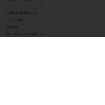
Acerca de Puratos
My Puratos
Noticias
Contacta con nosotros
Aviso legal
Política de privacidad
Política de cookies
Condiciones generales de venta
Certificados de empresa
Selecciona un país
Web corporativa