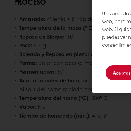
PROCESO
Utilizamos la
Amasado:
4’ lento + 8’ rápida + 2’ rápida 
web, para rec
Temperatura de la masa (º C)
: 26º C
web. Si quie
Reposo en Bloque:
60’
puedes ver 
Peso:
500g
consentimien
Boleado y Reposo en pieza:
en preformado 
Forma:
Untar con aceite, marcar y ensanch
Fermentación:
60’
Aceptar
Acabado antes de hornear:
Estirado final 
Al salir del horno rociarla con anís.
Temperatura del horno (ºC):
280º C
Vapor:
No
Tiempo de horneado (min.):
4’ o 5’