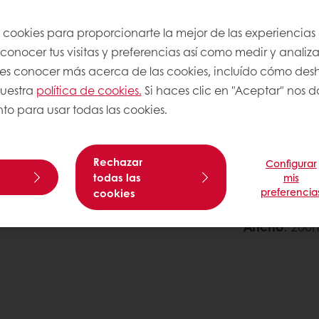
s cookies para proporcionarte la mejor de las experiencias
con incorporación de aceite a hilo
onocer tus visitas y preferencias así como medir y analizar
res conocer más acerca de las cookies, incluído cómo desha
nuestra
política de cookies.
Si haces clic en "Aceptar" nos da
to para usar todas las cookies.
ovalado y 30’ de reposo
ar un poco.
Rechazar
Configurar
todas las
mis
preferencia
cookies
y poner azúcar grano por encima.
Ancho
: 20