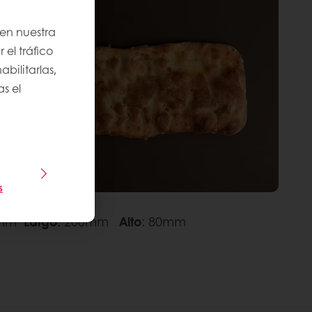
 en nuestra
 el tráfico
bilitarlas,
s el
s
0mm
Largo
: 200mm
Alto
: 80mm