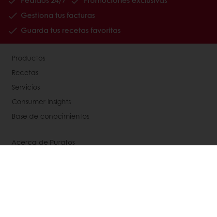
Gestiona tus facturas
Guarda tus recetas favoritas
Productos
Recetas
Servicios
Consumer Insights
Base de conocimientos
Acerca de Puratos
My Puratos
Noticias
Contacta con nosotros
Aviso legal