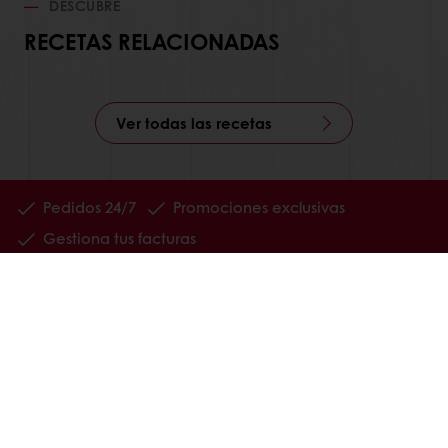
DESCUBRE
RECETAS RELACIONADAS
Ver todas las recetas
Pedidos 24/7
Promociones exclusivas
Gestiona tus facturas
Guarda tus recetas favoritas
Productos
Recetas
Servicios
Consumer Insights
Base de conocimientos