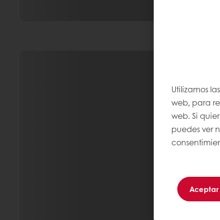
Utilizamos la
web, para rec
web. Si quie
puedes ver 
consentimien
Aceptar