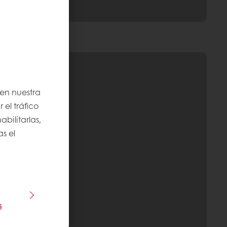
 en nuestra
 el tráfico
bilitarlas,
s el
s