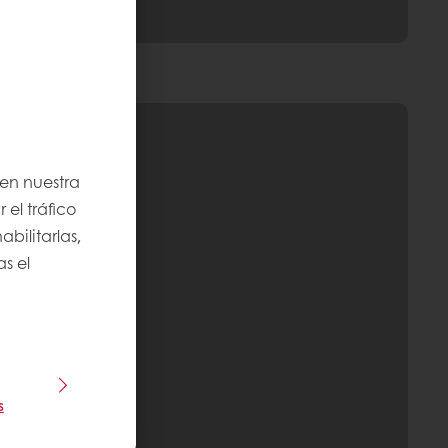
 en nuestra
 el tráfico
bilitarlas,
s el
s