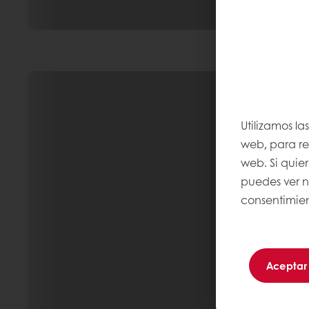
Utilizamos la
web, para rec
web. Si quie
puedes ver 
consentimien
Aceptar