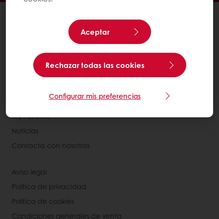
Productos
Recetas
Aceptar
Servicios
Consumer Insights
Rechazar todas las cookies
Base de conocimientos
Configurar mis preferencias
Acerca de Puratos
My Puratos
Noticias
Contacta con nosotros
Aviso legal
Política de privacidad
Política de cookies
Condiciones generales de venta