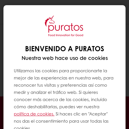
Togg
navi
MÉTODOS DE PAGO
BIENVENIDO A PURATOS
Si ya has comprado en Puratos antes, puedes
utilizar tus métodos de pago habituales y
Nuestra web hace uso de cookies
pagar tus facturas según el plazo de pago
acordado. Si eres un nuevo cliente, puedes
Utilizamos las cookies para proporcionarte la
pagar utilizando el pago en línea (tarjetas de
mejor de las experiencias en nuestra web, para
crédito, etc.).
reconocer tus visitas y preferencias así como
medir y analizar el tráfico web. Si quieres
conocer más acerca de las cookies, incluído
Pedidos 24/7
Promociones exclusivas
cómo deshabilitarlas, puedes ver nuestra
Gestiona tus facturas
política de cookies.
Si haces clic en "Aceptar"
nos das el consentimiento para usar todas las
Guarda tus recetas favoritas
cookies.