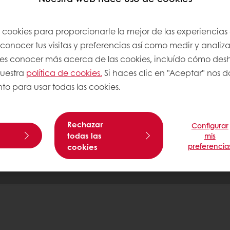
s cookies para proporcionarte la mejor de las experiencias
Puratos
Aviso legal
onocer tus visitas y preferencias así como medir y analizar
Política de privacidad
res conocer más acerca de las cookies, incluído cómo desha
Política de cookies
nuestra
política de cookies.
Si haces clic en "Aceptar" nos da
on nosotros
Condiciones generales de ven
to para usar todas las cookies.
Certificados de empresa
Rechazar
Configurar
todas las
mis
preferencia
cookies