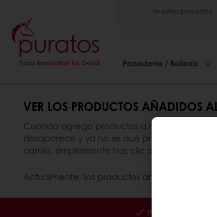
Nuestros productos
Panadería / Bollería
VER LOS PRODUCTOS AÑADIDOS A
Cuando agrego productos a mi carrito, veo l
desaparece y ya no sé qué productos de mi lis
carrito, simplemente haz clic en el icono "Car
Actualmente, los productos añadidos al carrit
Pedidos 24/7