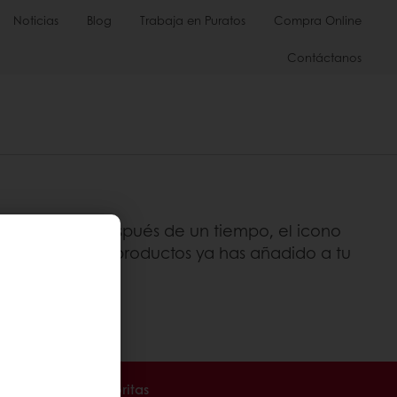
Noticias
Blog
Trabaja en Puratos
Compra Online
Contáctanos
adido, pero después de un tiempo, el icono
a verificar qué productos ya has añadido a tu
ales".
a tus recetas favoritas