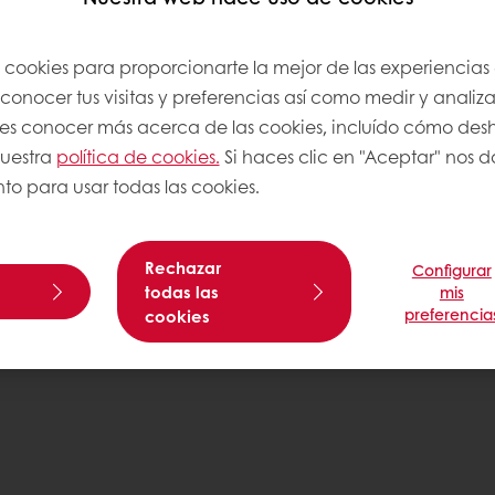
Puratos
Aviso legal
Política de privacidad
s cookies para proporcionarte la mejor de las experiencias
Política de cookies
onocer tus visitas y preferencias así como medir y analizar
on nosotros
Condiciones generales de ven
res conocer más acerca de las cookies, incluído cómo desha
Certificados de empresa
nuestra
política de cookies.
Si haces clic en "Aceptar" nos da
to para usar todas las cookies.
Rechazar
Configurar
todas las
mis
preferencia
cookies