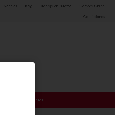
Noticias
Blog
Trabaja en Puratos
Compra Online
Contáctanos
Puratos
.
atos
.
a tus recetas favoritas