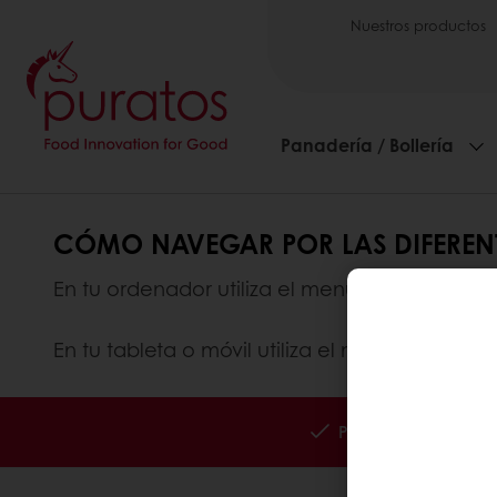
Nuestros productos
Panadería / Bollería
CÓMO NAVEGAR POR LAS DIFEREN
En tu ordenador utiliza el menú de la izquier
En tu tableta o móvil utiliza el menú central
Pedidos 24/7