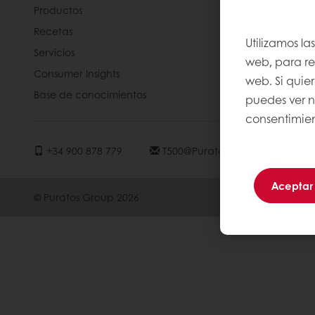
Productos
Acerca de 
Recetas
My Puratos
Utilizamos la
Servicios
Noticias
web, para rec
Consumer Insights
Contacta c
web. Si quie
Base de conocimientos
puedes ver 
consentimien
+34 900 878 779
T500@puratos.com
Aceptar
© Puratos Group 2026