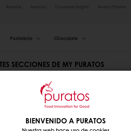
Recetas
Servicios
Consumer Insights
Acerca Puratos
Pastelería
Chocolate
TES SECCIONES DE MY PURATOS
da para navegar por las diferentes secciones de
My 
 para navegar por las diferentes secciones de
My Pur
Promociones exclusivas
Gestiona tus facturas
Guard
BIENVENIDO A PURATOS
Nuestra web hace uso de cookies