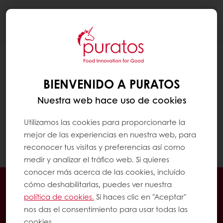
Togg
navi
¿CÓMO PUEDO VERIFICAR MIS
PROMOCIONES EXCLUSIVAS?
BIENVENIDO A PURATOS
Haz clic en "Inicio
My Puratos
" para acceder
Nuestra web hace uso de cookies
al panel de control de
My Puratos
. En el
menú de la izquierda, haz clic en "Mis
Utilizamos las cookies para proporcionarte la
Promociones". Allí podrás ver todas tus
mejor de las experiencias en nuestra web, para
promociones exclusivas.
reconocer tus visitas y preferencias así como
medir y analizar el tráfico web. Si quieres
conocer más acerca de las cookies, incluído
Pedidos 24/7
Promociones exclusivas
cómo deshabilitarlas, puedes ver nuestra
Gestiona tus facturas
política de cookies.
Si haces clic en "Aceptar"
nos das el consentimiento para usar todas las
Guarda tus recetas favoritas
cookies.