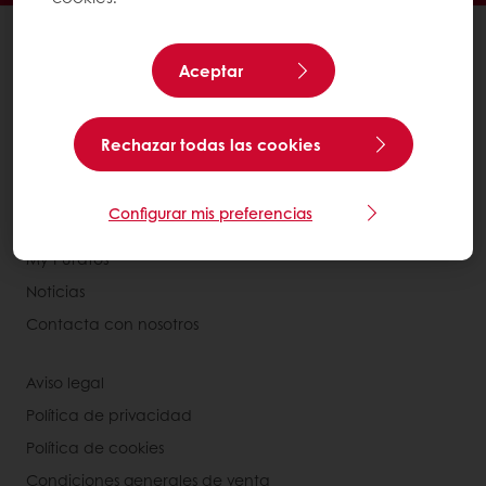
Productos
Recetas
Aceptar
Servicios
Consumer Insights
Rechazar todas las cookies
Base de conocimientos
Configurar mis preferencias
Acerca de Puratos
My Puratos
Noticias
Contacta con nosotros
Aviso legal
Política de privacidad
Política de cookies
Condiciones generales de venta