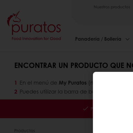
Nuestros productos
Panadería / Bollería
ENCONTRAR UN PRODUCTO QUE N
En el menú de
My Puratos
(menú lateral en 
Puedes utilizar la barra de búsqueda o los f
Pedidos 24/7
Productos
Acerca de 