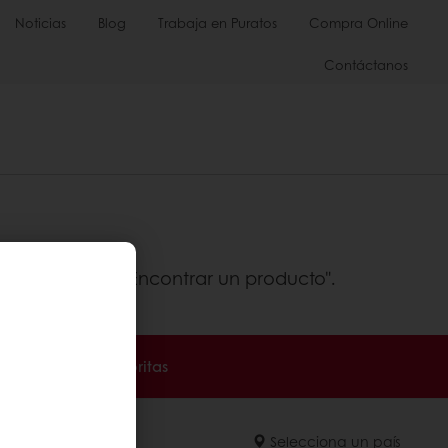
Noticias
Blog
Trabaja en Puratos
Compra Online
Contáctanos
, haz clic en "Encontrar un producto".
a tus recetas favoritas
Selecciona un país