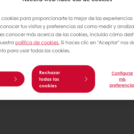
Política de privacidad
Política de cookies
s cookies para proporcionarte la mejor de las experiencias
on nosotros
Condiciones generales de ven
onocer tus visitas y preferencias así como medir y analizar
Certificados de empresa
res conocer más acerca de las cookies, incluído cómo desha
nuestra
política de cookies.
Si haces clic en "Aceptar" nos da
to para usar todas las cookies.
Rechazar
Configurar
todas las
mis
preferencia
cookies