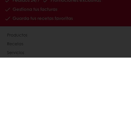
Gestiona tus facturas
Guarda tus recetas favoritas
Productos
Recetas
Servicios
Consumer Insights
Base de conocimientos
Acerca de Puratos
My Puratos
Noticias
Contacta con nosotros
Aviso legal