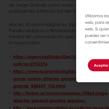
de Jorge Grande como nuevo director general 
sustituyendo a Ramón Escaler tras 17 años al f
Utilizamos la
web, para rec
Abc.es, Economiadigital.es, Expansión Cataluny
web. Si quie
Pandecalidad.es o Revistalatahona.com han si
puedes ver 
medios de comunicación que han replicado la
consentimien
la repercusión:
https://agencias02abc02es1577b700.mentionu
noticia=2753276
Aceptar
https://www.economiadigital.es/directivos-y
group-nuevo-director-general-espana-jorge
grande_540659_102.html
http://forbes.es/nombramientos/39865/jorg
director-general-puratos-espana/
http://www.pandecalidad.es/noticias/ecos