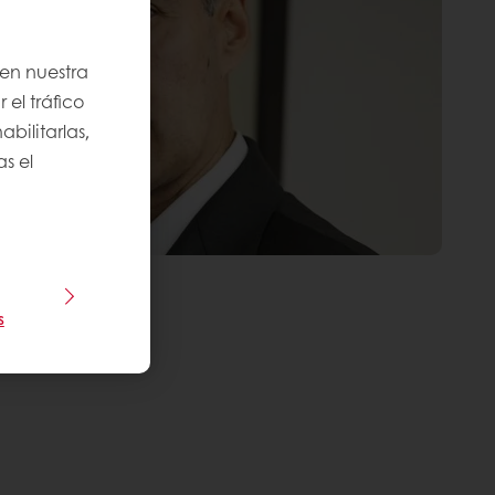
 en nuestra
 el tráfico
bilitarlas,
s el
s