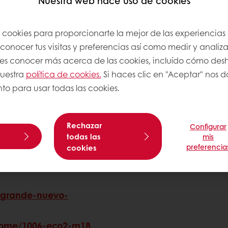
Nuestra web hace uso de cookies
de Puratos Ibérica
rente de la empresa.
s cookies para proporcionarte la mejor de las experiencias
onocer tus visitas y preferencias así como medir y analizar
a, Forbes online,
res conocer más acerca de las cookies, incluído cómo desha
do algunos de los
nuestra
política de cookies.
Si haces clic en "Aceptar" nos da
 noticia. Os adjuntamos
to para usar todas las cookies.
sercontent.net/agencias/noticia.asp?
Rechazar
Configurar
todas las
mis
preferencia
cookies
-empresas/puratos-
-
e-grande-nuevo-
-home/1006-eco2-m18