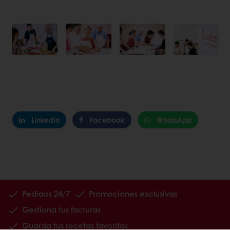
Linkedin
Facebook
WhatsApp
Pedidos 24/7
Promociones exclusivas
Gestiona tus facturas
Guarda tus recetas favoritas