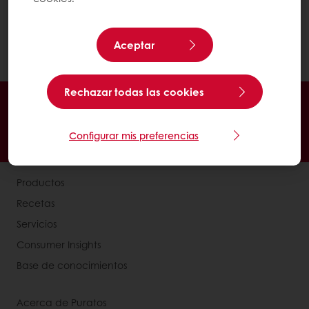
1.
The British Dietetic Association, Wholegrains
Aceptar
Food Fact Sheet (2013)
Rechazar todas las cookies
Pedidos 24/7
Promociones exclusivas
Gestiona tus facturas
Configurar mis preferencias
Guarda tus recetas favoritas
Productos
Recetas
Servicios
Consumer Insights
Base de conocimientos
Acerca de Puratos