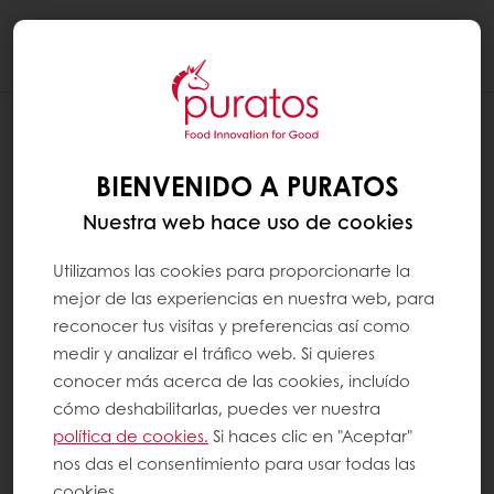
Togg
navi
¿CÓMO AUMENTAR EL CONSUMO
DIARIO DE CEREALES INTEGRALES?
BIENVENIDO A PURATOS
When choosing foods from the starchy food
Nuestra web hace uso de cookies
group, replace refined cereal foods, such as
white bread, rice and pasta, with wholegrain
Utilizamos las cookies para proporcionarte la
varieties such as wholemeal bread, brown
mejor de las experiencias en nuestra web, para
rice and whole wheat pasta. Wheat, oats,
reconocer tus visitas y preferencias así como
barley, rye and rice are all commonly
medir y analizar el tráfico web. Si quieres
available in their wholegrain form. It is
conocer más acerca de las cookies, incluído
preferable to replace the refined grain
cómo deshabilitarlas, puedes ver nuestra
products in your diet with the wholegrain
política de cookies.
Si haces clic en "Aceptar"
ones, rather than just add whole grain
nos das el consentimiento para usar todas las
products to your existing diet.1
cookies.