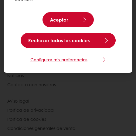
Productos
Recetas
Aceptar
Servicios
Consumer Insights
Rechazar todas las cookies
Base de conocimientos
Acerca de Puratos
Configurar mis preferencias
My Puratos
Noticias
Contacta con nosotros
Aviso legal
Política de privacidad
Política de cookies
Condiciones generales de venta