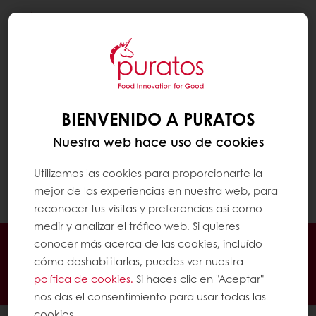
Togg
navi
¿CÓMO Y DÓNDE DEBE ALMACENARSE
EL CHOCOLATE?
BIENVENIDO A PURATOS
Nuestra web hace uso de cookies
El chocolate debe almacenarse en un lugar
limpio, seco (humedad relativa máxima del
Utilizamos las cookies para proporcionarte la
60 %) y fresco (16-20 °C), alejado de la luz
mejor de las experiencias en nuestra web, para
reconocer tus visitas y preferencias así como
solar directa y de olores extraños.
medir y analizar el tráfico web. Si quieres
Pedidos 24/7
Promociones exclusivas
conocer más acerca de las cookies, incluído
cómo deshabilitarlas, puedes ver nuestra
Gestiona tus facturas
política de cookies.
Si haces clic en "Aceptar"
Guarda tus recetas favoritas
nos das el consentimiento para usar todas las
cookies.