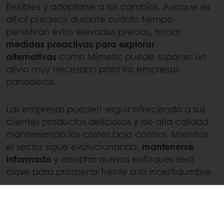
flexibles y adaptarse a los cambios. Aunque es
difícil predecir durante cuánto tiempo
persistirán estos elevados precios, tomar
medidas proactivas para explorar
alternativas
como Mimetic puede suponer un
alivio muy necesario para las empresas
panaderas.
Las empresas pueden seguir ofreciendo a sus
clientes productos deliciosos y de alta calidad
manteniendo los costes bajo control. Mientras
el sector sigue evolucionando,
mantenerse
informado
y adoptar nuevos enfoques será
clave para prosperar frente a la incertidumbre.
Si deseas obtener más información sobre cómo
Mimetic puede ayudar a tu empresa a hacer