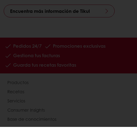
Encuentra más información de Tikul
Pedidos 24/7
Promociones exclusivas
Gestiona tus facturas
Guarda tus recetas favoritas
Productos
Recetas
Servicios
Consumer Insights
Base de conocimientos
Acerca de Puratos