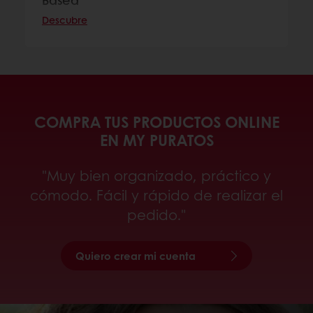
Based
Descubre
COMPRA TUS PRODUCTOS ONLINE
EN MY PURATOS
"Muy bien organizado, práctico y
cómodo. Fácil y rápido de realizar el
pedido."
Quiero crear mi cuenta