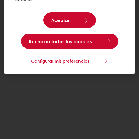
LA APP MY PURATOS!
Aceptar
Pide tus productos Puratos favoritos fácilmente, donde
quieras y cuando quieras.
Rechazar todas las cookies
Descárgatela ahora
Configurar mis preferencias